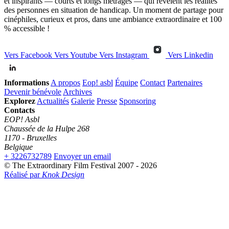
et inspirants — courts et longs métrages — qui révèlent les réalités
des personnes en situation de handicap. Un moment de partage pour
cinéphiles, curieux et pros, dans une ambiance extraordinaire et 100
% accessible !
Vers Facebook
Vers Youtube
Vers Instagram
Vers Linkedin
Informations
A propos
Eop! asbl
Équipe
Contact
Partenaires
Devenir bénévole
Archives
Explorez
Actualités
Galerie
Presse
Sponsoring
Contacts
EOP! Asbl
Chaussée de la Hulpe 268
1170 - Bruxelles
Belgique
+ 3226732789
Envoyer un email
© The Extraordinary Film Festival 2007 - 2026
Réalisé par
Knok Design