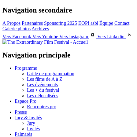
Navigation secondaire
A Propos
Partenaires
Sponsoring 2025
EOP! asbl
Équipe
Contact
Galerie photos
Archives
Vers Facebook
Vers Youtube
Vers Instagram
Vers Linkedin
Navigation principale
Programme
Grille de programmation
Les films de A à Z
Les événements
Les + du festival
Les délocalisées
Espace Pro
Rencontres pro
Presse
Jury & Invités
Jury
Invités
Palmarès