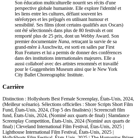
Son éducation multiculturelle nourrit ses récits d'une
perspective globale humaniste. Elle explore l'identité et
les liens entre les cultures, défiant souvent les
stéréotypes et les préjugés en utilisant humour et
sensibilité. Ses films (dont certains qualifiés aux Oscars)
ont été sélectionnés dans plus de 80 festivals et ont
remporté plus de 25 prix, dont un Webby Award. Son
premier documentaire
Nana
, retraçant la survie de sa
grand-mère à Auschwitz, est sorti en salles par First
Run Features et lui a permis de donner des conférences
dans des institutions internationales majeures. Elle a
aussi collaboré avec des artistes renommés et travaillé
pour le Guggenheim Museum ainsi que le New York
City Ballet Choreographic Institute.
Carrière
Distinction : Hollyshorts Best Female Screenplay, États-Unis, 2024,
(Meilleur scénario). Sélections officielles : Shore Scripts Short Film
Fund, États-Unis, 2024, (Top 5 des finalistes) | Screencraft film
fund, États-Unis, 2024, (Nominé aux quarts de final) | Slamdance
Screenplay Competition, États-Unis, 2024 (Nominé aux quarts de
final) | Cleveland International Film Festival, Étas-Unis, 2025 |
Lighthouse International Film Festival, États-Unis, 2025 |
HollyShorts Film Festival, États-Unis, 2025 | The Humanitas Prizes,