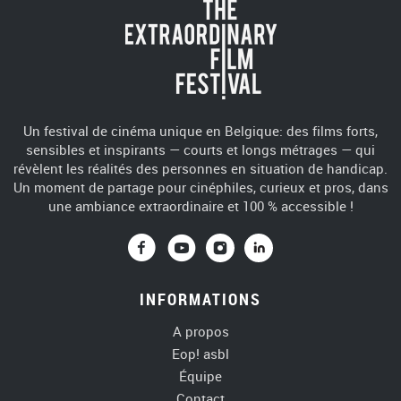
Un festival de cinéma unique en Belgique: des films forts,
sensibles et inspirants — courts et longs métrages — qui
révèlent les réalités des personnes en situation de handicap.
Un moment de partage pour cinéphiles, curieux et pros, dans
une ambiance extraordinaire et 100 % accessible !
Vers Facebook
Vers Youtube
Vers Instagra
Vers Linke
INFORMATIONS
A propos
Eop! asbl
Équipe
Contact