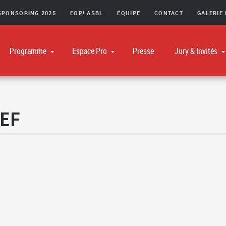
SPONSORING 2025
EOP! ASBL
ÉQUIPE
CONTACT
GALERIE
Navigation principale
Programme
Espace Pro
Presse
Jury & Invités
Grille de programmation
Rencontres pro
Jury
Les films de A à Z
Invités
REF
Les événements
Les + du festival
Les délocalisées