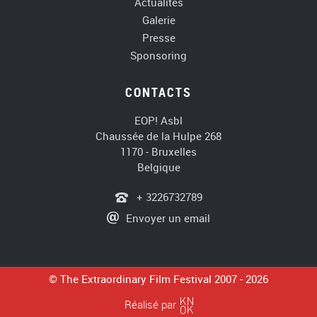
Actualités
Galerie
Presse
Sponsoring
CONTACTS
EOP! Asbl
Chaussée de la Hulpe 268
1170 - Bruxelles
Belgique
+ 3226732789
Envoyer un email
© The Extraordinary Film Festival 2007 - 2026
Knok Desig
Réalisé par