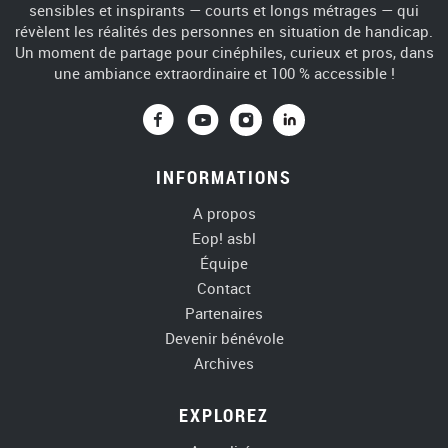
sensibles et inspirants — courts et longs métrages — qui
révèlent les réalités des personnes en situation de handicap.
Un moment de partage pour cinéphiles, curieux et pros, dans
une ambiance extraordinaire et 100 % accessible !
Vers Facebook
Vers Youtube
Vers Instagra
Vers Linke
INFORMATIONS
A propos
Eop! asbl
Équipe
Contact
Partenaires
Devenir bénévole
Archives
EXPLOREZ